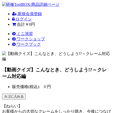
新規会員登録
ログイン
合計
￥0円
ミニ演習
ワークショップ
ワークブック
【動画クイズ】こんなとき、どうしよう!?～クレ
ーム対応編
販売価格(税込):
0
円
【ねらい】
お客様からの大切なクレームをしっかり聴き、今後につなげ