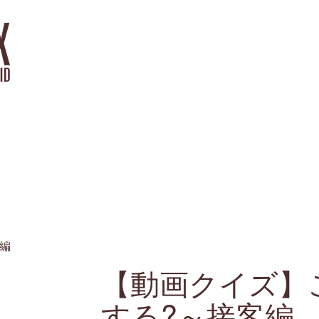
【動画クイズ】
する?～接客編